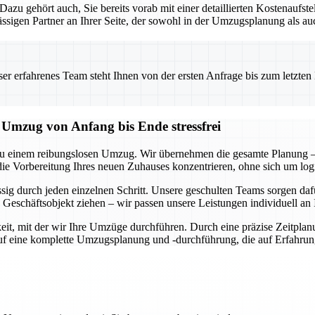
. Dazu gehört auch, Sie bereits vorab mit einer detaillierten Kostenauf
sigen Partner an Ihrer Seite, der sowohl in der Umzugsplanung als au
 erfahrenes Team steht Ihnen von der ersten Anfrage bis zum letzten Ka
mzug von Anfang bis Ende stressfrei
u einem reibungslosen Umzug. Wir übernehmen die gesamte Planung – 
die Vorbereitung Ihres neuen Zuhauses konzentrieren, ohne sich um lo
ässig durch jeden einzelnen Schritt. Unsere geschulten Teams sorgen d
Geschäftsobjekt ziehen – wir passen unsere Leistungen individuell an 
it, mit der wir Ihre Umzüge durchführen. Durch eine präzise Zeitplan
auf eine komplette Umzugsplanung und -durchführung, die auf Erfahru