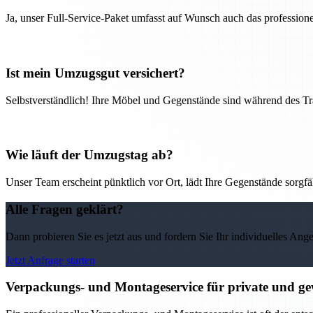
Ja, unser Full-Service-Paket umfasst auf Wunsch auch das professio
Ist mein Umzugsgut versichert?
Selbstverständlich! Ihre Möbel und Gegenstände sind während des Tra
Wie läuft der Umzugstag ab?
Unser Team erscheint pünktlich vor Ort, lädt Ihre Gegenstände sorgfälti
Alle Fragen geklärt?
Dann probieren Sie es jetzt aus und fordern Sie Ihr individuelles Ang
Jetzt Anfrage starten
Verpackungs- und Montageservice für private und g