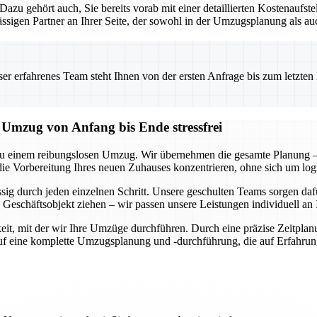
. Dazu gehört auch, Sie bereits vorab mit einer detaillierten Kostenauf
sigen Partner an Ihrer Seite, der sowohl in der Umzugsplanung als au
 erfahrenes Team steht Ihnen von der ersten Anfrage bis zum letzten Ka
mzug von Anfang bis Ende stressfrei
u einem reibungslosen Umzug. Wir übernehmen die gesamte Planung – 
die Vorbereitung Ihres neuen Zuhauses konzentrieren, ohne sich um lo
ässig durch jeden einzelnen Schritt. Unsere geschulten Teams sorgen d
Geschäftsobjekt ziehen – wir passen unsere Leistungen individuell an 
it, mit der wir Ihre Umzüge durchführen. Durch eine präzise Zeitplan
auf eine komplette Umzugsplanung und -durchführung, die auf Erfahru