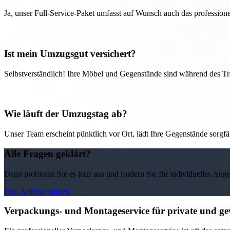
Ja, unser Full-Service-Paket umfasst auf Wunsch auch das professio
Ist mein Umzugsgut versichert?
Selbstverständlich! Ihre Möbel und Gegenstände sind während des Tra
Wie läuft der Umzugstag ab?
Unser Team erscheint pünktlich vor Ort, lädt Ihre Gegenstände sorgfälti
Alle Fragen geklärt?
Dann probieren Sie es jetzt aus und fordern Sie Ihr individuelles Ang
Jetzt Anfrage starten
Verpackungs- und Montageservice für private und g