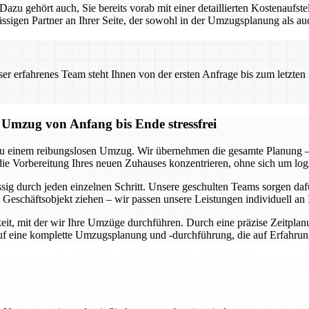
. Dazu gehört auch, Sie bereits vorab mit einer detaillierten Kostenauf
sigen Partner an Ihrer Seite, der sowohl in der Umzugsplanung als au
 erfahrenes Team steht Ihnen von der ersten Anfrage bis zum letzten Ka
mzug von Anfang bis Ende stressfrei
u einem reibungslosen Umzug. Wir übernehmen die gesamte Planung – 
die Vorbereitung Ihres neuen Zuhauses konzentrieren, ohne sich um lo
ässig durch jeden einzelnen Schritt. Unsere geschulten Teams sorgen d
Geschäftsobjekt ziehen – wir passen unsere Leistungen individuell an 
it, mit der wir Ihre Umzüge durchführen. Durch eine präzise Zeitplan
auf eine komplette Umzugsplanung und -durchführung, die auf Erfahru