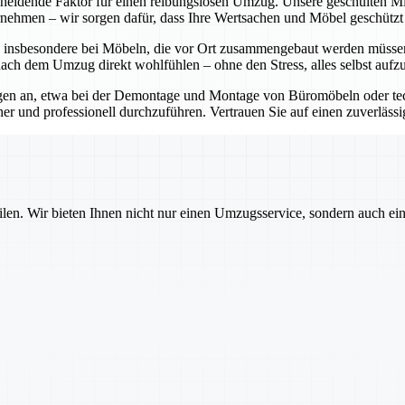
scheidende Faktor für einen reibungslosen Umzug. Unsere geschulten M
rnehmen – wir sorgen dafür, dass Ihre Wertsachen und Möbel geschützt 
, insbesondere bei Möbeln, die vor Ort zusammengebaut werden müssen
nach dem Umzug direkt wohlfühlen – ohne den Stress, alles selbst aufz
en an, etwa bei der Demontage und Montage von Büromöbeln oder tec
 und professionell durchzuführen. Vertrauen Sie auf einen zuverlässi
ilen. Wir bieten Ihnen nicht nur einen Umzugsservice, sondern auch ei