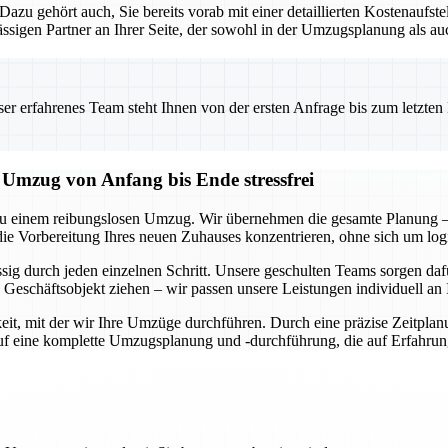
. Dazu gehört auch, Sie bereits vorab mit einer detaillierten Kostenauf
sigen Partner an Ihrer Seite, der sowohl in der Umzugsplanung als au
 erfahrenes Team steht Ihnen von der ersten Anfrage bis zum letzten Ka
mzug von Anfang bis Ende stressfrei
u einem reibungslosen Umzug. Wir übernehmen die gesamte Planung – 
die Vorbereitung Ihres neuen Zuhauses konzentrieren, ohne sich um lo
ässig durch jeden einzelnen Schritt. Unsere geschulten Teams sorgen d
Geschäftsobjekt ziehen – wir passen unsere Leistungen individuell an 
it, mit der wir Ihre Umzüge durchführen. Durch eine präzise Zeitplan
auf eine komplette Umzugsplanung und -durchführung, die auf Erfahru