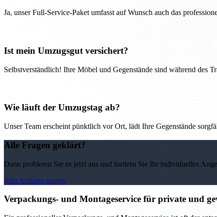
Ja, unser Full-Service-Paket umfasst auf Wunsch auch das professio
Ist mein Umzugsgut versichert?
Selbstverständlich! Ihre Möbel und Gegenstände sind während des Tra
Wie läuft der Umzugstag ab?
Unser Team erscheint pünktlich vor Ort, lädt Ihre Gegenstände sorgfälti
Alle Fragen geklärt?
Dann probieren Sie es jetzt aus und fordern Sie Ihr individuelles Ang
Jetzt Anfrage starten
Verpackungs- und Montageservice für private und g