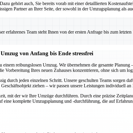
. Dazu gehört auch, Sie bereits vorab mit einer detaillierten Kostenauf
sigen Partner an Ihrer Seite, der sowohl in der Umzugsplanung als au
 erfahrenes Team steht Ihnen von der ersten Anfrage bis zum letzten Ka
mzug von Anfang bis Ende stressfrei
u einem reibungslosen Umzug. Wir übernehmen die gesamte Planung – 
die Vorbereitung Ihres neuen Zuhauses konzentrieren, ohne sich um lo
ässig durch jeden einzelnen Schritt. Unsere geschulten Teams sorgen d
Geschäftsobjekt ziehen – wir passen unsere Leistungen individuell an 
it, mit der wir Ihre Umzüge durchführen. Durch eine präzise Zeitplan
auf eine komplette Umzugsplanung und -durchführung, die auf Erfahru