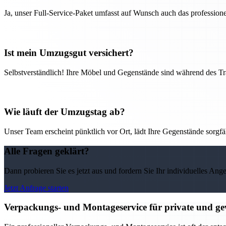
Ja, unser Full-Service-Paket umfasst auf Wunsch auch das professio
Ist mein Umzugsgut versichert?
Selbstverständlich! Ihre Möbel und Gegenstände sind während des Tra
Wie läuft der Umzugstag ab?
Unser Team erscheint pünktlich vor Ort, lädt Ihre Gegenstände sorgfälti
Alle Fragen geklärt?
Dann probieren Sie es jetzt aus und fordern Sie Ihr individuelles Ang
Jetzt Anfrage starten
Verpackungs- und Montageservice für private und g