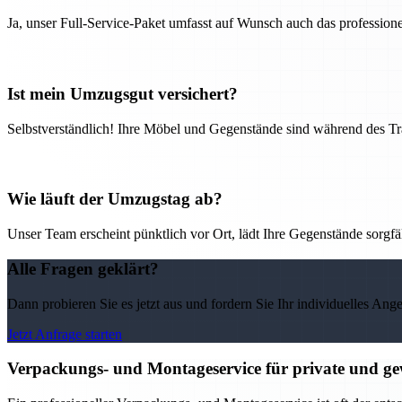
Ja, unser Full-Service-Paket umfasst auf Wunsch auch das professio
Ist mein Umzugsgut versichert?
Selbstverständlich! Ihre Möbel und Gegenstände sind während des Tra
Wie läuft der Umzugstag ab?
Unser Team erscheint pünktlich vor Ort, lädt Ihre Gegenstände sorgfälti
Alle Fragen geklärt?
Dann probieren Sie es jetzt aus und fordern Sie Ihr individuelles Ang
Jetzt Anfrage starten
Verpackungs- und Montageservice für private und g