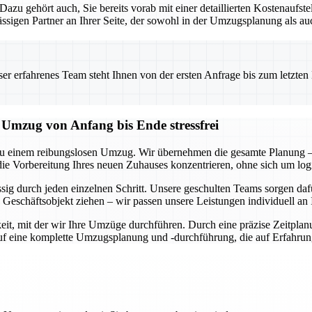
. Dazu gehört auch, Sie bereits vorab mit einer detaillierten Kostenauf
sigen Partner an Ihrer Seite, der sowohl in der Umzugsplanung als au
 erfahrenes Team steht Ihnen von der ersten Anfrage bis zum letzten Ka
mzug von Anfang bis Ende stressfrei
u einem reibungslosen Umzug. Wir übernehmen die gesamte Planung – 
die Vorbereitung Ihres neuen Zuhauses konzentrieren, ohne sich um lo
ässig durch jeden einzelnen Schritt. Unsere geschulten Teams sorgen d
Geschäftsobjekt ziehen – wir passen unsere Leistungen individuell an 
it, mit der wir Ihre Umzüge durchführen. Durch eine präzise Zeitplan
auf eine komplette Umzugsplanung und -durchführung, die auf Erfahru