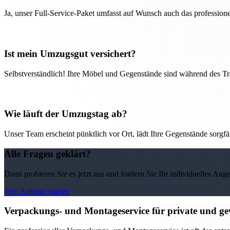
Ja, unser Full-Service-Paket umfasst auf Wunsch auch das professio
Ist mein Umzugsgut versichert?
Selbstverständlich! Ihre Möbel und Gegenstände sind während des Tra
Wie läuft der Umzugstag ab?
Unser Team erscheint pünktlich vor Ort, lädt Ihre Gegenstände sorgfälti
Alle Fragen geklärt?
Dann probieren Sie es jetzt aus und fordern Sie Ihr individuelles Ang
Jetzt Anfrage starten
Verpackungs- und Montageservice für private und g