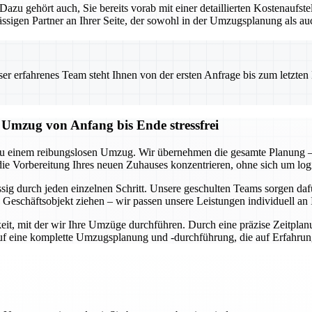
. Dazu gehört auch, Sie bereits vorab mit einer detaillierten Kostenauf
sigen Partner an Ihrer Seite, der sowohl in der Umzugsplanung als au
 erfahrenes Team steht Ihnen von der ersten Anfrage bis zum letzten Ka
mzug von Anfang bis Ende stressfrei
u einem reibungslosen Umzug. Wir übernehmen die gesamte Planung – 
die Vorbereitung Ihres neuen Zuhauses konzentrieren, ohne sich um lo
ässig durch jeden einzelnen Schritt. Unsere geschulten Teams sorgen d
Geschäftsobjekt ziehen – wir passen unsere Leistungen individuell an 
it, mit der wir Ihre Umzüge durchführen. Durch eine präzise Zeitplan
auf eine komplette Umzugsplanung und -durchführung, die auf Erfahru